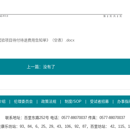
验项目待付待退费用告知单》（空表）.docx
上一篇：没有了
介绍
|
伦理委员会
|
政策法规
|
制度/SOP
|
受试者招募
|
办事指
联系地址：百里东路252号 电话：0577-88070037 传真：0577-88070037
乐坊站：93、84、6、25、29、43、106、92、87，百里坊站： 42、115、10