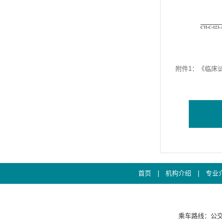
附件1：
《临床试
首页
|
机构介绍
|
专业
乘车路线：公交康