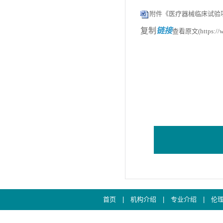
附件《医疗器械临床试验项
复制
链接
查看原文(https://ww
首页
|
机构介绍
|
专业介绍
|
伦