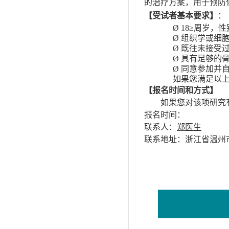
的
治疗方案，用于预防
【受试者基本要求】
：
Ø
18
≥
周岁，性
Ø
组织学或细
Ø
既往未接受
Ø
具有足够的
Ø
同意参加并
如果您满足以
【报名时间和方式】
如果您对该项研究
报名时间：
联系人：
郑医生
联系地址：
浙江省温州