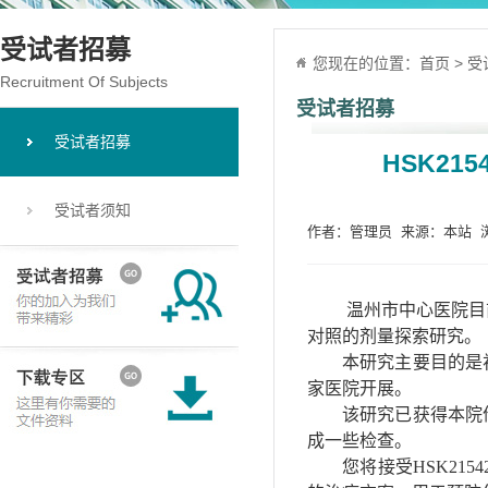
受试者招募
您现在的位置：
首页
>
受
Recruitment Of Subjects
受试者招募
受试者招募
HSK2
受试者须知
作者：管理员 来源：本站 浏览
温州市中心
医院目
对照的剂量探索研究
。
本研究主要目的是
家医院开展。
该研究已获得本院
成一些检查。
您将接受
HSK2154