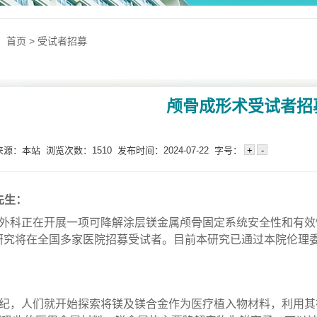
：
首页
>
受试者招募
颅骨成形术受试者招
：本站 浏览次数：1510 发布时间：2024-07-22 字号：
先生：
外
科
正在开展一项
可降解涂层镁金属颅骨固定系统安全性和有效
研究
将
在全国
多
家医院招募
受试者。目前本研究已通过本院伦理
纪，人们就开始探索将镁及镁合金作为医疗植入物材料，利用其