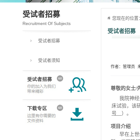
受试者招募
您现在的位置
Recruitment Of Subjects
受试者招募
受试者招募
受试者须知
作者：管理员 来源
尊敬的女士/
我院
神经
床试验
，该
号
__
）。
项目介绍
早在上世