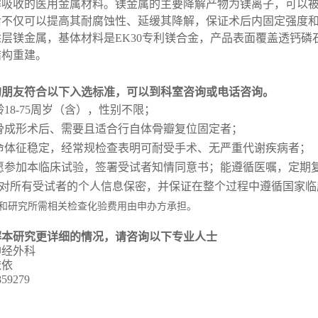
解吸收的医用金属材料。镁金属的
主要降解产物
为镁离子，可以
后不仅可以提高其耐腐蚀性、延缓其降解，保证术后内固定强度
涂层镁金属，基体材料是
EK30
专利镁合金，产品表面覆盖透钙磷
结构重建。
的朋友符合以下入选标准，可以到科室咨询或电话咨询。
龄
18-75
周岁（含），性别不限；
骨成形术后、需要且适合行自体骨瓣复位固定者；
命体征稳定，经常规检查表明可耐受手术、无严重代谢疾病者；
愿参加本临床试验，签署受试者知情同意书；能遵循医嘱，定期
对所有受试者的个人信息保密，并保证在整个过程中遵循国家临
和研究所需相关检查化验费用由申办方承担。
解本研究更详细的情况，请咨询以下专业人士
神经外科
依依
859279