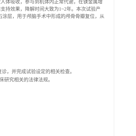
被人体吸收，参与到
机
体内正常代谢，
在镁金属
增
和支持效果
，
降解时间
大致为
1~2
年。本次试验产
石涂层，用于颅脑手术中形成的颅骨骨瓣复位，从
复诊，并完成试验设定的相关检查。
床研究相关的法律法规。