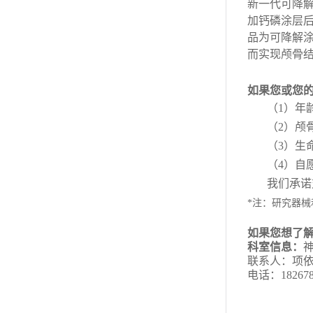
新一代可降
加钙磷涂层
品为可降解
而实现颅骨
如果您或您
（
1
）年
（
2
）颅
（
3
）生
（
4
）自
我们承诺
*
注：研究
器械
如果您想了
科室信息：
联系人：
项
电话：
18267