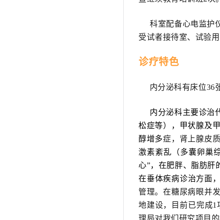
科室配备心电监护仪
受试者接待室、试验用
诊疗特色
内分泌科有床位36
内分泌科主要诊治代
松症等），甲状腺及
醇增多
症，肾上腺皮
激素紊乱（多囊卵巢综
心”，在肥胖、脂肪肝
在垂体疾病诊治方面
管理。在糖尿病眼并发
地建设，目前已完成1项
理局对我们研究项目的