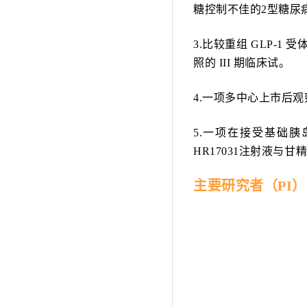
糖控制不佳的2型糖尿病
3.比较重组 GLP-
照的 III 期临床试。
4.一项多中心上市后
5.一项在接受基础
HR17031注射液与
主要研究者（
PI
）