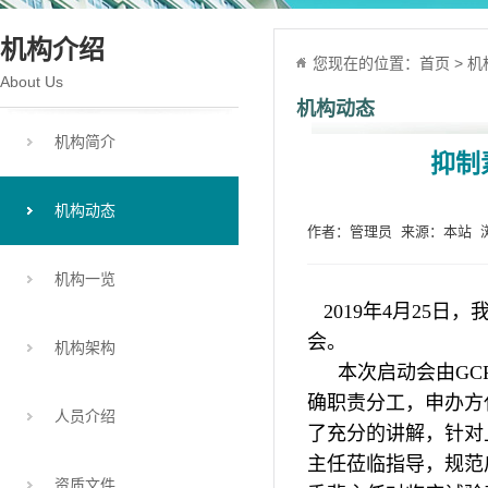
机构介绍
您现在的位置：
首页
>
机
About Us
机构动态
机构简介
抑制
机构动态
作者：管理员 来源：本站 浏览
机构一览
2019
年
4
月
2
5
日，
会。
机构架构
本次启动会由GC
确职责分工，申办方
人员介绍
了充分的讲解，针对
主任莅临指导，规范
资质文件