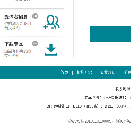
首页
|
机构介绍
|
专业介绍
|
伦
联系地址：百
乘车路线：公交康乐坊站：93、8
BRT解放街口：B110（原33路）、B111（38路）、
浙WWS标2010110100005号
浙ICP备1