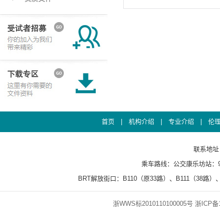
首页
|
机构介绍
|
专业介绍
|
伦
联系地址：百
乘车路线：公交康乐坊站：93、8
BRT解放街口：B110（原33路）、B111（38路）、
浙WWS标2010110100005号
浙ICP备1